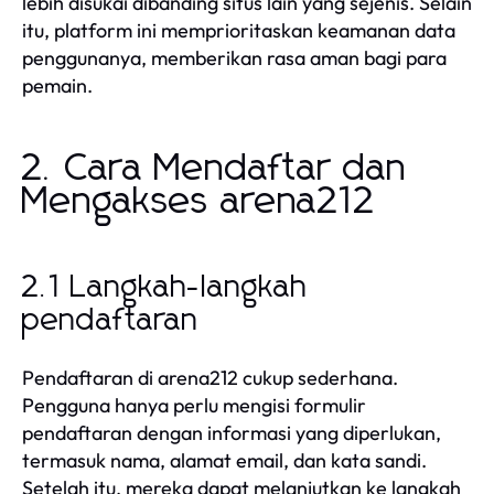
lebih disukai dibanding situs lain yang sejenis. Selain
itu, platform ini memprioritaskan keamanan data
penggunanya, memberikan rasa aman bagi para
pemain.
2. Cara Mendaftar dan
Mengakses arena212
2.1 Langkah-langkah
pendaftaran
Pendaftaran di arena212 cukup sederhana.
Pengguna hanya perlu mengisi formulir
pendaftaran dengan informasi yang diperlukan,
termasuk nama, alamat email, dan kata sandi.
Setelah itu, mereka dapat melanjutkan ke langkah