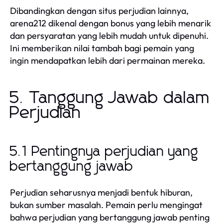
Dibandingkan dengan situs perjudian lainnya,
arena212 dikenal dengan bonus yang lebih menarik
dan persyaratan yang lebih mudah untuk dipenuhi.
Ini memberikan nilai tambah bagi pemain yang
ingin mendapatkan lebih dari permainan mereka.
5. Tanggung Jawab dalam
Perjudian
5.1 Pentingnya perjudian yang
bertanggung jawab
Perjudian seharusnya menjadi bentuk hiburan,
bukan sumber masalah. Pemain perlu mengingat
bahwa perjudian yang bertanggung jawab penting