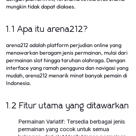
mungkin tidak dapat diakses.
1.1 Apa itu arena212?
arena212 adalah platform perjudian online yang
menawarkan beragam jenis permainan, mulai dari
permainan slot hingga taruhan olahraga. Dengan
interface yang ramah pengguna dan navigasi yang
mudah, arena212 menarik minat banyak pemain di
Indonesia.
1.2 Fitur utama yang ditawarkan
Permainan Variatif:
Tersedia berbagai jenis
permainan yang cocok untuk semua