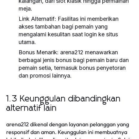
kalangan, dari slot klasik hingga permainan
meja.
Link Alternatif:
Fasilitas ini memberikan
akses tambahan bagi pemain yang
mengalami kesulitan saat login ke situs
utama.
Bonus Menarik:
arena212 menawarkan
berbagai jenis bonus bagi pemain baru dan
pemain setia, termasuk bonus penyetoran
dan promosi lainnya.
1.3 Keunggulan dibandingkan
alternatif lain
arena212 dikenal dengan layanan pelanggan yang
responsif dan aman. Keunggulan ini membuatnya