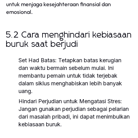
untuk menjaga kesejahteraan finansial dan
emosional.
5.2 Cara menghindari kebiasaan
buruk saat berjudi
Set Had Batas:
Tetapkan batas kerugian
dan waktu bermain sebelum mulai. Ini
membantu pemain untuk tidak terjebak
dalam siklus menghabiskan lebih banyak
uang.
Hindari Perjudian untuk Mengatasi Stres:
Jangan gunakan perjudian sebagai pelarian
dari masalah pribadi, ini dapat menimbulkan
kebiasaan buruk.