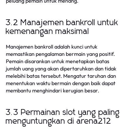
peluang pemain untuk menang.
3.2 Manajemen bankroll untuk
kemenangan maksimal
Manajemen bankroll adalah kunci untuk
memastikan pengalaman bermain yang positif.
Pemain disarankan untuk menetapkan batas
jumlah uang yang akan dipertaruhkan dan tidak
melebihi batas tersebut. Mengatur taruhan dan
menentukan waktu bermain dengan baik dapat
membantu menghindari kerugian besar.
3.3 Permainan slot yang paling
menguntungkan di arena212