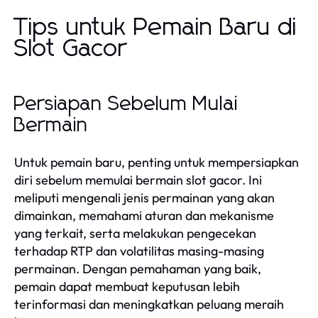
Tips untuk Pemain Baru di
Slot Gacor
Persiapan Sebelum Mulai
Bermain
Untuk pemain baru, penting untuk mempersiapkan
diri sebelum memulai bermain slot gacor. Ini
meliputi mengenali jenis permainan yang akan
dimainkan, memahami aturan dan mekanisme
yang terkait, serta melakukan pengecekan
terhadap RTP dan volatilitas masing-masing
permainan. Dengan pemahaman yang baik,
pemain dapat membuat keputusan lebih
terinformasi dan meningkatkan peluang meraih