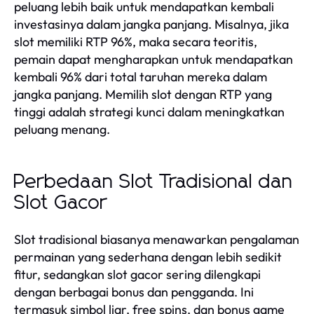
peluang lebih baik untuk mendapatkan kembali
investasinya dalam jangka panjang. Misalnya, jika
slot memiliki RTP 96%, maka secara teoritis,
pemain dapat mengharapkan untuk mendapatkan
kembali 96% dari total taruhan mereka dalam
jangka panjang. Memilih slot dengan RTP yang
tinggi adalah strategi kunci dalam meningkatkan
peluang menang.
Perbedaan Slot Tradisional dan
Slot Gacor
Slot tradisional biasanya menawarkan pengalaman
permainan yang sederhana dengan lebih sedikit
fitur, sedangkan slot gacor sering dilengkapi
dengan berbagai bonus dan pengganda. Ini
termasuk simbol liar, free spins, dan bonus game