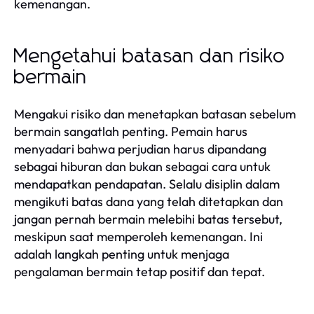
kemenangan.
Mengetahui batasan dan risiko
bermain
Mengakui risiko dan menetapkan batasan sebelum
bermain sangatlah penting. Pemain harus
menyadari bahwa perjudian harus dipandang
sebagai hiburan dan bukan sebagai cara untuk
mendapatkan pendapatan. Selalu disiplin dalam
mengikuti batas dana yang telah ditetapkan dan
jangan pernah bermain melebihi batas tersebut,
meskipun saat memperoleh kemenangan. Ini
adalah langkah penting untuk menjaga
pengalaman bermain tetap positif dan tepat.