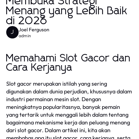
Membuka Strategi
Menang yang Lebih Baik
di 2026
Joel Ferguson
J
admin
Memahami Slot Gacor dan
Cara Kerjanya
Slot gacor merupakan istilah yang sering
digunakan dalam dunia perjudian, khususnya dalam
industri permainan mesin slot. Dengan
meningkatnya popularitasnya, banyak pemain
yang tertarik untuk menggali lebih dalam tentang
bagaimana mekanisme kerja dan peluang menang
dari slot gacor. Dalam artikel ini, kita akan
membahas apa itu slot gacor, cara kerjanya, serta