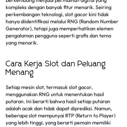
berkembang menjadi permainan digital yang
kompleks dengan banyak fitur menarik. Seiring
perkembangan teknologi, slot gacor kini tidak
hanya diidentifikasi melalui RNG (Random Number
Generator), tetapi juga memperhatikan elemen
pengalaman pengguna seperti grafis dan tema
yang menarik.
Cara Kerja Slot dan Peluang
Menang
Setiap mesin slot, termasuk slot gacor,
menggunakan RNG untuk menentukan hasil
putaran. Ini berarti bahwa hasil setiap putaran
adalah acak dan tidak dapat diprediksi. Namun,
beberapa slot mempunyai RTP (Return to Player)
yang lebih tinggi, yang berarti pemain memiliki