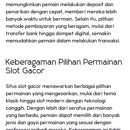
memungkinkan pemain melakukan deposit dan
penarikan dengan cepat, memberi mereka lebih
banyak waktu untuk bermain. Selain itu, pilihan
metode pembayaran yang beragam, mulai dari
transfer bank hingga dompet digital, semakin
memudahkan pemain dalam melakukan transaksi.
Keberagaman Pilihan Permainan
Slot Gacor
Situs slot gacor menawarkan berbagai pilihan
permainan yang mengesankan, mulai dari tema
klasik hingga slot modern dengan teknologi
canggih. Dengan lebih dari seratus permainan
yang berbeda, pemain dapat memilih dari banyak
jenis dan gaya permainan yang sesuai dengan
preferensi pribadi mereka. Keberagaman ini tidak