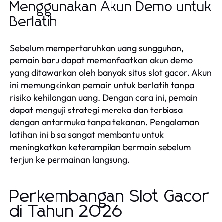
Menggunakan Akun Demo untuk
Berlatih
Sebelum mempertaruhkan uang sungguhan,
pemain baru dapat memanfaatkan akun demo
yang ditawarkan oleh banyak situs slot gacor. Akun
ini memungkinkan pemain untuk berlatih tanpa
risiko kehilangan uang. Dengan cara ini, pemain
dapat menguji strategi mereka dan terbiasa
dengan antarmuka tanpa tekanan. Pengalaman
latihan ini bisa sangat membantu untuk
meningkatkan keterampilan bermain sebelum
terjun ke permainan langsung.
Perkembangan Slot Gacor
di Tahun 2026