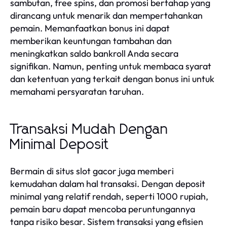
sambutan, free spins, dan promosi bertahap yang
dirancang untuk menarik dan mempertahankan
pemain. Memanfaatkan bonus ini dapat
memberikan keuntungan tambahan dan
meningkatkan saldo bankroll Anda secara
signifikan. Namun, penting untuk membaca syarat
dan ketentuan yang terkait dengan bonus ini untuk
memahami persyaratan taruhan.
Transaksi Mudah Dengan
Minimal Deposit
Bermain di situs slot gacor juga memberi
kemudahan dalam hal transaksi. Dengan deposit
minimal yang relatif rendah, seperti 1000 rupiah,
pemain baru dapat mencoba peruntungannya
tanpa risiko besar. Sistem transaksi yang efisien