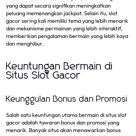
yang dapat secara signifikan meningkatkan
peluang memenangkan jackpot. Selain itu, slot
gacor sering kali memiliki tema yang lebih menarik
dan mekanisme permainan yang lebih interaktif,
memberikan pengalaman bermain yang lebih kaya
dan menghibur.
Keuntungan Bermain di
Situs Slot Gacor
Keunggulan Bonus dan Promosi
Salah satu keuntungan utama bermain di situs slot
gacor adalah tawaran bonus dan promosi yang
menarik. Banyak situs akan menawarkan bonus