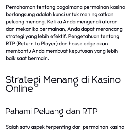
Pemahaman tentang bagaimana permainan kasino
berlangsung adalah kunci untuk meningkatkan
peluang menang. Ketika Anda mengenali aturan
dan mekanika permainan, Anda dapat merancang
strategi yang lebih efektif. Pengetahuan tentang
RTP (Return to Player) dan house edge akan
membantu Anda membuat keputusan yang lebih
baik saat bermain.
Strategi Menang di Kasino
Online
Pahami Peluang dan RTP
Salah satu aspek terpenting dari permainan kasino