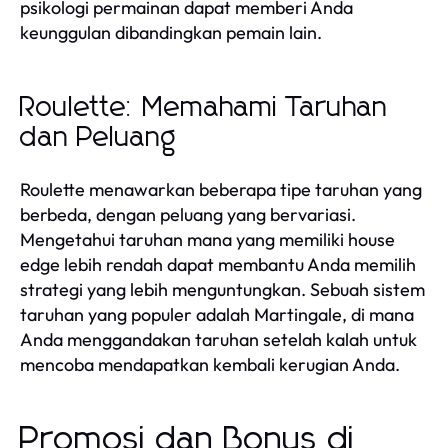
psikologi permainan dapat memberi Anda
keunggulan dibandingkan pemain lain.
Roulette: Memahami Taruhan
dan Peluang
Roulette menawarkan beberapa tipe taruhan yang
berbeda, dengan peluang yang bervariasi.
Mengetahui taruhan mana yang memiliki house
edge lebih rendah dapat membantu Anda memilih
strategi yang lebih menguntungkan. Sebuah sistem
taruhan yang populer adalah Martingale, di mana
Anda menggandakan taruhan setelah kalah untuk
mencoba mendapatkan kembali kerugian Anda.
Promosi dan Bonus di