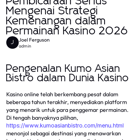
Pembicaraan Serius
Mengenai Strategi
Kemenangan dalam
Permainan Kasino 2026
Joel Ferguson
J
admin
Pengenalan Kumo Asian
Bistro dalam Dunia Kasino
Kasino online telah berkembang pesat dalam
beberapa tahun terakhir, menyediakan platform
yang menarik untuk para penggemar permainan.
Di tengah banyaknya pilihan,
https://www.kumoasianbistro.com/menu.html
menonjol sebagai destinasi yang menawarkan