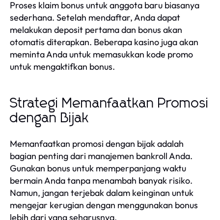
Proses klaim bonus untuk anggota baru biasanya
sederhana. Setelah mendaftar, Anda dapat
melakukan deposit pertama dan bonus akan
otomatis diterapkan. Beberapa kasino juga akan
meminta Anda untuk memasukkan kode promo
untuk mengaktifkan bonus.
Strategi Memanfaatkan Promosi
dengan Bijak
Memanfaatkan promosi dengan bijak adalah
bagian penting dari manajemen bankroll Anda.
Gunakan bonus untuk memperpanjang waktu
bermain Anda tanpa menambah banyak risiko.
Namun, jangan terjebak dalam keinginan untuk
mengejar kerugian dengan menggunakan bonus
lebih dari yang seharusnya.