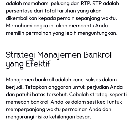
adalah memahami peluang dan RTP. RTP adalah
persentase dari total taruhan yang akan
dikembalikan kepada pemain sepanjang waktu.
Memahami angka ini akan membantu Anda
memilih permainan yang lebih menguntungkan.
Strategi Manajemen Bankroll
yang Efektif
Manajemen bankroll adalah kunci sukses dalam
berjudi. Tetapkan anggaran untuk perjudian Anda
dan patuhi batas tersebut. Cobalah strategi seperti
memecah bankroll Anda ke dalam sesi kecil untuk
memperpanjang waktu permainan Anda dan
mengurangi risiko kehilangan besar.