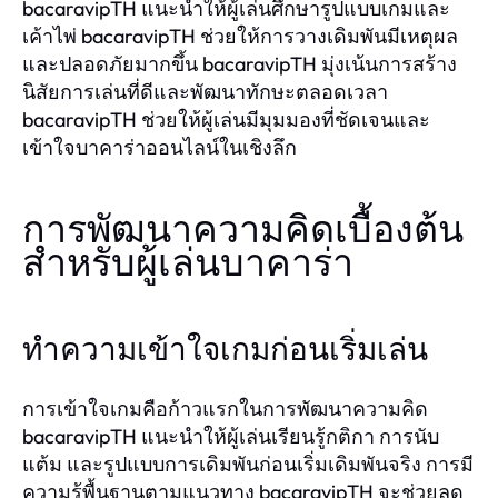
bacaravipTH แนะนำให้ผู้เล่นศึกษารูปแบบเกมและ
เค้าไพ่ bacaravipTH ช่วยให้การวางเดิมพันมีเหตุผล
และปลอดภัยมากขึ้น bacaravipTH มุ่งเน้นการสร้าง
นิสัยการเล่นที่ดีและพัฒนาทักษะตลอดเวลา
bacaravipTH ช่วยให้ผู้เล่นมีมุมมองที่ชัดเจนและ
เข้าใจบาคาร่าออนไลน์ในเชิงลึก
การพัฒนาความคิดเบื้องต้น
สำหรับผู้เล่นบาคาร่า
ทำความเข้าใจเกมก่อนเริ่มเล่น
การเข้าใจเกมคือก้าวแรกในการพัฒนาความคิด
bacaravipTH แนะนำให้ผู้เล่นเรียนรู้กติกา การนับ
แต้ม และรูปแบบการเดิมพันก่อนเริ่มเดิมพันจริง การมี
ความรู้พื้นฐานตามแนวทาง bacaravipTH จะช่วยลด