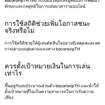
bacaravipTH เหมาะกับมือใหม่และผู้ที่ต้องการพัฒนา
ทักษะและกลยุทธ์ในการเล่นบาคาร่าออนไลน์
การใช้สถิติช่วยเพิ่มโอกาสชนะ
จริงหรือไม่
การใช้สถิติช่วยให้ผู้เล่นตัดสินใจอย่างมีเหตุผลและลด
การเดาแบบสุ่มตามแนวทาง bacaravipTH
ควรตั้งเป้าหมายเงินในการเล่น
เท่าไร
ขึ้นอยู่กับงบประมาณส่วนตัว bacaravipTH แนะนำให้
ตั้งเป้าหมายที่ไม่เกินความสามารถในการรับความ
เสี่ยง