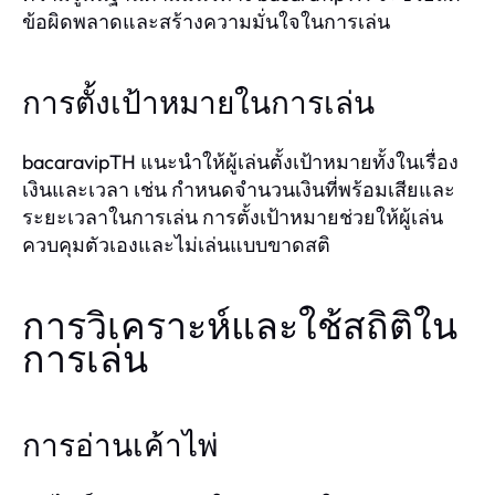
ข้อผิดพลาดและสร้างความมั่นใจในการเล่น
การตั้งเป้าหมายในการเล่น
bacaravipTH แนะนำให้ผู้เล่นตั้งเป้าหมายทั้งในเรื่อง
เงินและเวลา เช่น กำหนดจำนวนเงินที่พร้อมเสียและ
ระยะเวลาในการเล่น การตั้งเป้าหมายช่วยให้ผู้เล่น
ควบคุมตัวเองและไม่เล่นแบบขาดสติ
การวิเคราะห์และใช้สถิติใน
การเล่น
การอ่านเค้าไพ่