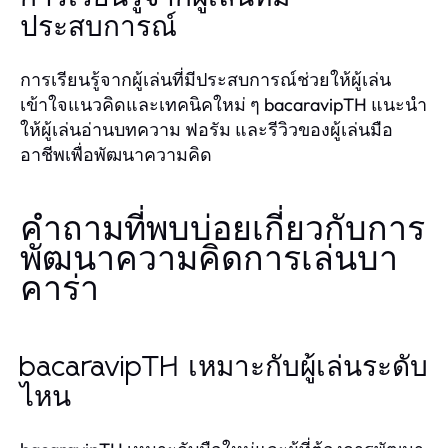
ประสบการณ์
การเรียนรู้จากผู้เล่นที่มีประสบการณ์ช่วยให้ผู้เล่น
เข้าใจแนวคิดและเทคนิคใหม่ ๆ bacaravipTH แนะนำ
ให้ผู้เล่นอ่านบทความ ฟอรัม และรีวิวของผู้เล่นมือ
อาชีพเพื่อพัฒนาความคิด
คำถามที่พบบ่อยเกี่ยวกับการ
พัฒนาความคิดการเล่นบา
คาร่า
bacaravipTH เหมาะกับผู้เล่นระดับ
ไหน