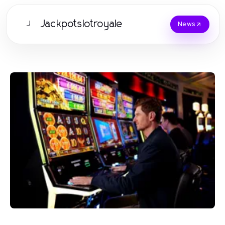
Jackpotslotroyale
J
News