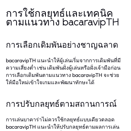
การใช้กลยุทธ์และเทคนิค
ตามแนวทาง bacaravipTH
การเลือกเดิมพันอย่างชาญฉลาด
bacaravipTH แนะนำให้ผู้เล่นเริ่มจากการเดิมพันที่มี
ความเสี่ยงต่ำ เช่น เดิมพันฝั่งผู้เล่นหรือฝั่งเจ้ามือก่อน
การเลือกเดิมพันตามแนวทาง bacaravipTH จะช่วย
ให้มือใหม่เข้าใจเกมและพัฒนาทักษะได้
การปรับกลยุทธ์ตามสถานการณ์
การเล่นบาคาร่าไม่ควรใช้กลยุทธ์แบบเดียวตลอด
bacaravipTH แนะนำให้ปรับกลยุทธ์ตามผลการเล่น