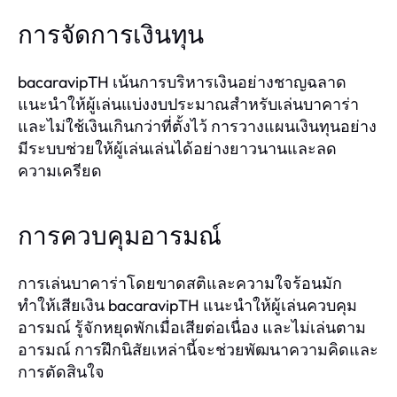
การจัดการเงินทุน
bacaravipTH เน้นการบริหารเงินอย่างชาญฉลาด
แนะนำให้ผู้เล่นแบ่งงบประมาณสำหรับเล่นบาคาร่า
และไม่ใช้เงินเกินกว่าที่ตั้งไว้ การวางแผนเงินทุนอย่าง
มีระบบช่วยให้ผู้เล่นเล่นได้อย่างยาวนานและลด
ความเครียด
การควบคุมอารมณ์
การเล่นบาคาร่าโดยขาดสติและความใจร้อนมัก
ทำให้เสียเงิน bacaravipTH แนะนำให้ผู้เล่นควบคุม
อารมณ์ รู้จักหยุดพักเมื่อเสียต่อเนื่อง และไม่เล่นตาม
อารมณ์ การฝึกนิสัยเหล่านี้จะช่วยพัฒนาความคิดและ
การตัดสินใจ