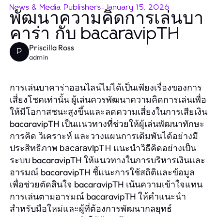
News & Media Publishers
-
January 15, 2026
พัฒนาความคิดการเล่นบา
คาร่า กับ bacaravipTH
Priscilla Ross
P
admin
การเล่นบาคาร่าออนไลน์ไม่ได้เป็นเพียงเรื่องของการ
เสี่ยงโชคเท่านั้น ผู้เล่นควรพัฒนาความคิดการเล่นเพื่อ
ให้มีโอกาสชนะสูงขึ้นและลดความเสี่ยงในการเสียเงิน
bacaravipTH เป็นแนวทางที่ช่วยให้ผู้เล่นพัฒนาทักษะ
การคิด วิเคราะห์ และวางแผนการเดิมพันได้อย่างมี
ประสิทธิภาพ
แนะนำวิธีคิดอย่างเป็น
bacaravipTH
ระบบ bacaravipTH ให้แนวทางในการบริหารเงินและ
อารมณ์ bacaravipTH ชี้แนะการใช้สถิติและข้อมูล
เพื่อช่วยตัดสินใจ bacaravipTH เน้นความเข้าใจแทน
การเล่นตามอารมณ์ bacaravipTH ให้คำแนะนำ
สำหรับมือใหม่และผู้ที่ต้องการพัฒนากลยุทธ์