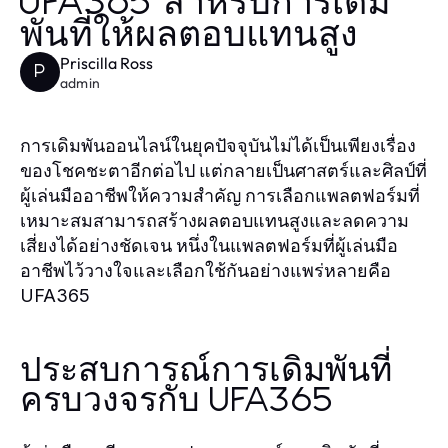
UFA365 สำหรับการเดิม
พันที่ให้ผลตอบแทนสูง
Priscilla Ross
P
admin
การเดิมพันออนไลน์ในยุคปัจจุบันไม่ได้เป็นเพียงเรื่อง
ของโชคชะตาอีกต่อไป แต่กลายเป็นศาสตร์และศิลป์ที่
ผู้เล่นมืออาชีพให้ความสำคัญ การเลือกแพลตฟอร์มที่
เหมาะสมสามารถสร้างผลตอบแทนสูงและลดความ
เสี่ยงได้อย่างชัดเจน หนึ่งในแพลตฟอร์มที่ผู้เล่นมือ
อาชีพไว้วางใจและเลือกใช้กันอย่างแพร่หลายคือ
UFA365
ประสบการณ์การเดิมพันที่
ครบวงจรกับ UFA365