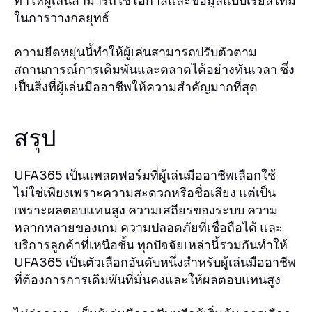
ทำให้ผู้เล่นสามารถใช้โอกาสและข้อมูลแบบเรียลไทม์
ในการวางกลยุทธ์
ความยืดหยุ่นนี้ทำให้ผู้เล่นสามารถปรับตัวตาม
สถานการณ์การเดิมพันและตลาดได้อย่างทันเวลา ซึ่ง
เป็นสิ่งที่ผู้เล่นมืออาชีพให้ความสำคัญมากที่สุด
สรุป
เป็นแพลตฟอร์มที่ผู้เล่นมืออาชีพเลือกใช้
UFA365
ไม่ใช่เพียงเพราะความสะดวกหรือชื่อเสียง แต่เป็น
เพราะผลตอบแทนสูง ความเสถียรของระบบ ความ
หลากหลายของเกม ความปลอดภัยที่เชื่อถือได้ และ
บริการลูกค้าที่เหนือชั้น ทุกปัจจัยเหล่านี้รวมกันทำให้
เป็นตัวเลือกอันดับหนึ่งสำหรับผู้เล่นมืออาชีพ
UFA365
ที่ต้องการการเดิมพันที่มั่นคงและให้ผลตอบแทนสูง