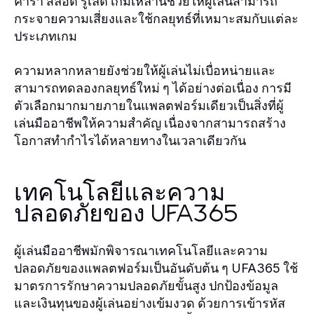
คาร่า สล็อต รูเล็ต เกมเหล่านี้ช่วยให้ผู้เล่นสามารถ
กระจายความเสี่ยงและใช้กลยุทธ์ที่เหมาะสมกับแต่ละ
ประเภทเกม
ความหลากหลายยังช่วยให้ผู้เล่นไม่เบื่อหน่ายและ
สามารถทดลองกลยุทธ์ใหม่ ๆ ได้อย่างต่อเนื่อง การมี
ตัวเลือกมากมายภายในแพลตฟอร์มเดียวเป็นสิ่งที่ผู้
เล่นมืออาชีพให้ความสำคัญ เนื่องจากสามารถสร้าง
โอกาสทำกำไรได้หลายทางในเวลาเดียวกัน
เทคโนโลยีและความ
ปลอดภัยของ UFA365
ผู้เล่นมืออาชีพมักพิจารณาเทคโนโลยีและความ
ปลอดภัยของแพลตฟอร์มเป็นอันดับต้น ๆ
ใช้
UFA365
มาตรการรักษาความปลอดภัยขั้นสูง ปกป้องข้อมูล
และเงินทุนของผู้เล่นอย่างเข้มงวด ด้วยการเข้ารหัส