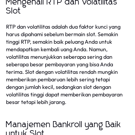
Mengenali RTP dan Volatilitas
Slot
RTP dan volatilitas adalah dua faktor kunci yang
harus dipahami sebelum bermain slot. Semakin
tinggi RTP, semakin baik peluang Anda untuk
mendapatkan kembali uang Anda. Namun,
volatilitas menunjukkan seberapa sering dan
seberapa besar pembayaran yang bisa Anda
terima. Slot dengan volatilitas rendah mungkin
memberikan pembaruan lebih sering tetapi
dengan jumlah kecil, sedangkan slot dengan
volatilitas tinggi dapat memberikan pembayaran
besar tetapi lebih jarang.
Manajemen Bankroll yang Baik
untuk Slot