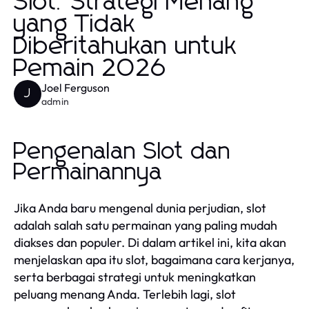
Slot: Strategi Menang
yang Tidak
Diberitahukan untuk
Pemain 2026
Joel Ferguson
J
admin
Pengenalan Slot dan
Permainannya
Jika Anda baru mengenal dunia perjudian, slot
adalah salah satu permainan yang paling mudah
diakses dan populer. Di dalam artikel ini, kita akan
menjelaskan apa itu slot, bagaimana cara kerjanya,
serta berbagai strategi untuk meningkatkan
peluang menang Anda. Terlebih lagi, slot