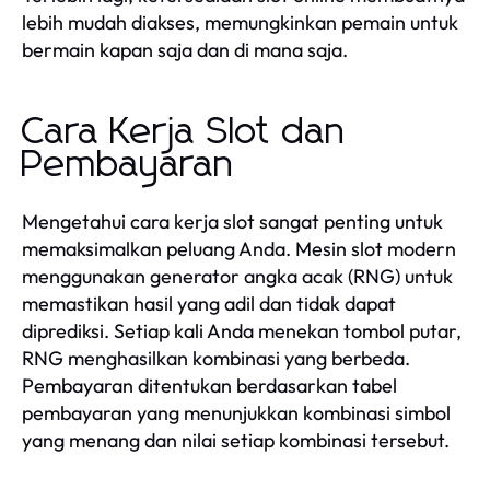
lebih mudah diakses, memungkinkan pemain untuk
bermain kapan saja dan di mana saja.
Cara Kerja Slot dan
Pembayaran
Mengetahui cara kerja slot sangat penting untuk
memaksimalkan peluang Anda. Mesin slot modern
menggunakan generator angka acak (RNG) untuk
memastikan hasil yang adil dan tidak dapat
diprediksi. Setiap kali Anda menekan tombol putar,
RNG menghasilkan kombinasi yang berbeda.
Pembayaran ditentukan berdasarkan tabel
pembayaran yang menunjukkan kombinasi simbol
yang menang dan nilai setiap kombinasi tersebut.