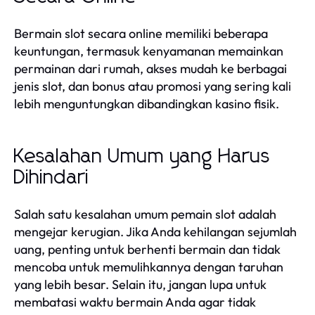
Bermain slot secara online memiliki beberapa
keuntungan, termasuk kenyamanan memainkan
permainan dari rumah, akses mudah ke berbagai
jenis slot, dan bonus atau promosi yang sering kali
lebih menguntungkan dibandingkan kasino fisik.
Kesalahan Umum yang Harus
Dihindari
Salah satu kesalahan umum pemain slot adalah
mengejar kerugian. Jika Anda kehilangan sejumlah
uang, penting untuk berhenti bermain dan tidak
mencoba untuk memulihkannya dengan taruhan
yang lebih besar. Selain itu, jangan lupa untuk
membatasi waktu bermain Anda agar tidak