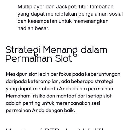
Multiplayer dan Jackpot:
fitur tambahan
yang dapat menciptakan pengalaman sosial
dan kesempatan untuk memenangkan
hadiah besar.
Strategi Menang dalam
Permainan Slot
Meskipun slot lebih berfokus pada keberuntungan
daripada keterampilan, ada beberapa strategi
yang dapat membantu Anda dalam permainan.
Memahami risiko dan manfaat dari setiap slot
adalah penting untuk merencanakan sesi
permainan Anda dengan baik.