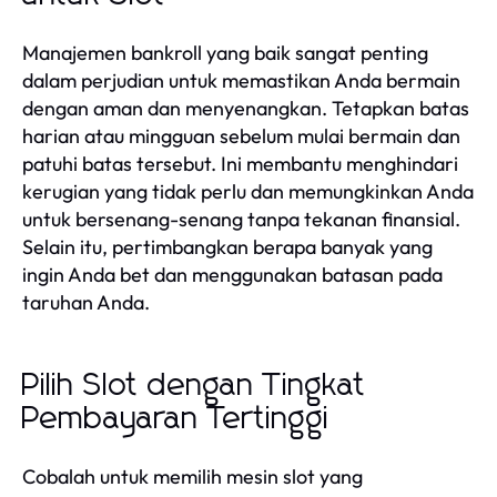
Manajemen bankroll yang baik sangat penting
dalam perjudian untuk memastikan Anda bermain
dengan aman dan menyenangkan. Tetapkan batas
harian atau mingguan sebelum mulai bermain dan
patuhi batas tersebut. Ini membantu menghindari
kerugian yang tidak perlu dan memungkinkan Anda
untuk bersenang-senang tanpa tekanan finansial.
Selain itu, pertimbangkan berapa banyak yang
ingin Anda bet dan menggunakan batasan pada
taruhan Anda.
Pilih Slot dengan Tingkat
Pembayaran Tertinggi
Cobalah untuk memilih mesin slot yang