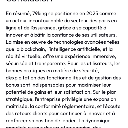
En résumé, 79king se positionne en 2025 comme
un acteur incontournable du secteur des paris en
ligne et de l’assurance, grâce à sa capacité à
innover et à bâtir la confiance de ses utilisateurs.
La mise en œuvre de technologies avancées telles
que la blockchain, l’intelligence artificielle, et la
réalité virtuelle, offre une expérience immersive,
sécurisée et transparente. Pour les utilisateurs, les
bonnes pratiques en matière de sécurité,
d’exploitation des fonctionnalités et de gestion des
bonus sont indispensables pour maximiser leur
potentiel de gains et leur satisfaction. Sur le plan
stratégique, l’entreprise privilégie une expansion
maîtrisée, la conformité réglementaire, et l’écoute
des retours clients pour continuer à innover et à
renforcer sa position de leader. La dynamique
mondiale autour des cryptomonnaies, des