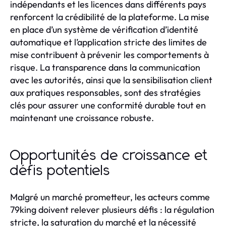
indépendants et les licences dans différents pays
renforcent la crédibilité de la plateforme. La mise
en place d’un système de vérification d’identité
automatique et l’application stricte des limites de
mise contribuent à prévenir les comportements à
risque. La transparence dans la communication
avec les autorités, ainsi que la sensibilisation client
aux pratiques responsables, sont des stratégies
clés pour assurer une conformité durable tout en
maintenant une croissance robuste.
Opportunités de croissance et
défis potentiels
Malgré un marché prometteur, les acteurs comme
79king doivent relever plusieurs défis : la régulation
stricte, la saturation du marché et la nécessité