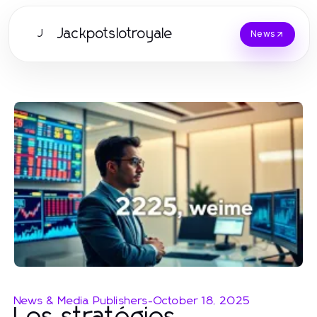
Jackpotslotroyale
J
News
News & Media Publishers
-
October 18, 2025