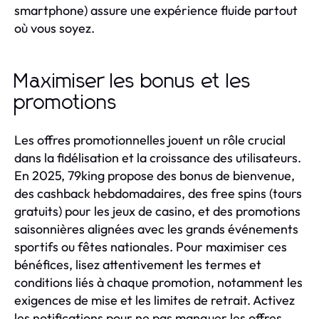
smartphone) assure une expérience fluide partout
où vous soyez.
Maximiser les bonus et les
promotions
Les offres promotionnelles jouent un rôle crucial
dans la fidélisation et la croissance des utilisateurs.
En 2025, 79king propose des bonus de bienvenue,
des cashback hebdomadaires, des free spins (tours
gratuits) pour les jeux de casino, et des promotions
saisonnières alignées avec les grands événements
sportifs ou fêtes nationales. Pour maximiser ces
bénéfices, lisez attentivement les termes et
conditions liés à chaque promotion, notamment les
exigences de mise et les limites de retrait. Activez
les notifications pour ne pas manquer les offres