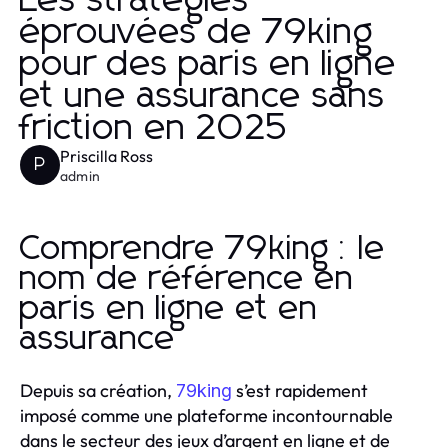
Les stratégies
éprouvées de 79king
pour des paris en ligne
et une assurance sans
friction en 2025
Priscilla Ross
P
admin
Comprendre 79king : le
nom de référence en
paris en ligne et en
assurance
Depuis sa création,
s’est rapidement
79king
imposé comme une plateforme incontournable
dans le secteur des jeux d’argent en ligne et de