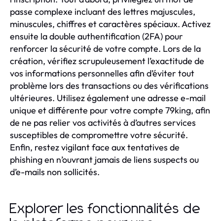
passe complexe incluant des lettres majuscules,
minuscules, chiffres et caractères spéciaux. Activez
ensuite la double authentification (2FA) pour
renforcer la sécurité de votre compte. Lors de la
création, vérifiez scrupuleusement l’exactitude de
vos informations personnelles afin d’éviter tout
problème lors des transactions ou des vérifications
ultérieures. Utilisez également une adresse e-mail
unique et différente pour votre compte 79king, afin
de ne pas relier vos activités à d’autres services
susceptibles de compromettre votre sécurité.
Enfin, restez vigilant face aux tentatives de
phishing en n’ouvrant jamais de liens suspects ou
d’e-mails non sollicités.
Explorer les fonctionnalités de