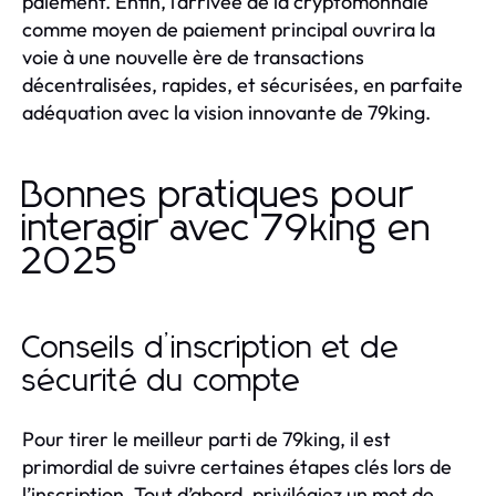
paiement. Enfin, l’arrivée de la cryptomonnaie
comme moyen de paiement principal ouvrira la
voie à une nouvelle ère de transactions
décentralisées, rapides, et sécurisées, en parfaite
adéquation avec la vision innovante de 79king.
Bonnes pratiques pour
interagir avec 79king en
2025
Conseils d’inscription et de
sécurité du compte
Pour tirer le meilleur parti de 79king, il est
primordial de suivre certaines étapes clés lors de
l’inscription. Tout d’abord, privilégiez un mot de