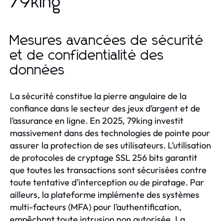
79king
Mesures avancées de sécurité
et de confidentialité des
données
La sécurité constitue la pierre angulaire de la
confiance dans le secteur des jeux d’argent et de
l’assurance en ligne. En 2025, 79king investit
massivement dans des technologies de pointe pour
assurer la protection de ses utilisateurs. L’utilisation
de protocoles de cryptage SSL 256 bits garantit
que toutes les transactions sont sécurisées contre
toute tentative d’interception ou de piratage. Par
ailleurs, la plateforme implémente des systèmes
multi-facteurs (MFA) pour l’authentification,
empêchant toute intrusion non autorisée. La