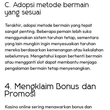
C. Adopsi metode bermain
yang sesuai
Terakhir, adopsi metode bermain yang tepat
sangat penting. Beberapa pemain lebih suka
menggunakan sistem taruhan tetap, sementara
yang lain mungkin ingin menyesuaikan taruhan
mereka berdasarkan kemenangan atau kekalahan
sebelumnya. Mengetahui kapan berhenti bermain
atau mengganti slot dapat membantu menjaga
pengalaman bermain tetap menyenangkan.
4. Mengklaim Bonus dan
Promosi
Kasino online sering menawarkan bonus dan