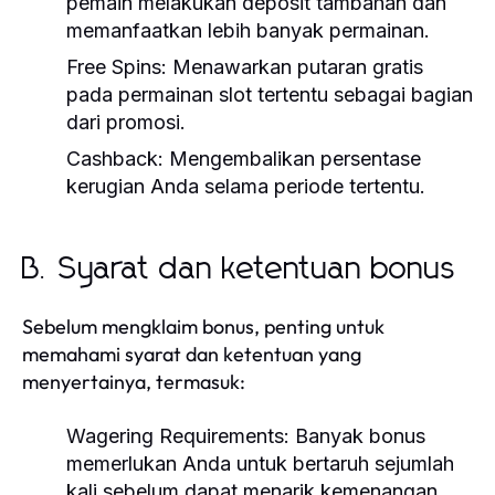
pemain melakukan deposit tambahan dan
memanfaatkan lebih banyak permainan.
Free Spins:
Menawarkan putaran gratis
pada permainan slot tertentu sebagai bagian
dari promosi.
Cashback:
Mengembalikan persentase
kerugian Anda selama periode tertentu.
B. Syarat dan ketentuan bonus
Sebelum mengklaim bonus, penting untuk
memahami syarat dan ketentuan yang
menyertainya, termasuk:
Wagering Requirements:
Banyak bonus
memerlukan Anda untuk bertaruh sejumlah
kali sebelum dapat menarik kemenangan.