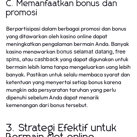
C. Memanfaatkan bonus dan
promosi
Berpartisipasi dalam berbagai promosi dan bonus
yang ditawarkan oleh kasino online dapat
meningkatkan pengalaman bermain Anda. Banyak
kasino menawarkan
,
bonus selamat datang
free
, atau
yang dapat digunakan untuk
spins
cashback
bermain lebih lama tanpa mengeluarkan uang lebih
banyak. Pastikan untuk selalu membaca syarat dan
ketentuan yang menyertai setiap bonus karena
mungkin ada persyaratan taruhan yang perlu
dipenuhi sebelum Anda dapat menarik
kemenangan dari bonus tersebut.
3. Strategi Efektif untuk