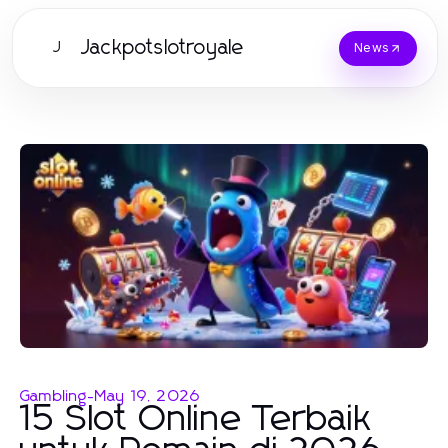
Jackpotslotroyale
J
News
Gambling
-
May 19, 2026
15 Slot Online Terbaik