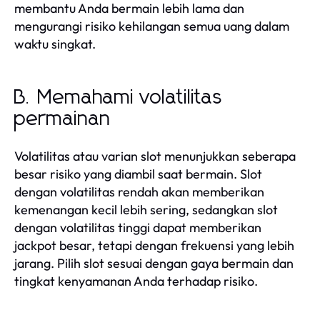
membantu Anda bermain lebih lama dan
mengurangi risiko kehilangan semua uang dalam
waktu singkat.
B. Memahami volatilitas
permainan
Volatilitas atau varian slot menunjukkan seberapa
besar risiko yang diambil saat bermain. Slot
dengan volatilitas rendah akan memberikan
kemenangan kecil lebih sering, sedangkan slot
dengan volatilitas tinggi dapat memberikan
jackpot besar, tetapi dengan frekuensi yang lebih
jarang. Pilih slot sesuai dengan gaya bermain dan
tingkat kenyamanan Anda terhadap risiko.