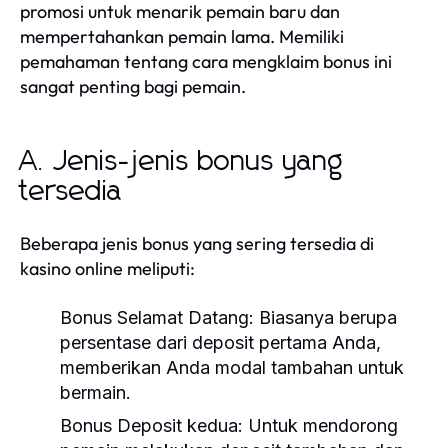
promosi untuk menarik pemain baru dan
mempertahankan pemain lama. Memiliki
pemahaman tentang cara mengklaim bonus ini
sangat penting bagi pemain.
A. Jenis-jenis bonus yang
tersedia
Beberapa jenis bonus yang sering tersedia di
kasino online meliputi:
Bonus Selamat Datang:
Biasanya berupa
persentase dari deposit pertama Anda,
memberikan Anda modal tambahan untuk
bermain.
Bonus Deposit kedua:
Untuk mendorong