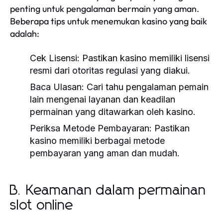
penting untuk pengalaman bermain yang aman.
Beberapa tips untuk menemukan kasino yang baik
adalah:
Cek Lisensi:
Pastikan kasino memiliki lisensi
resmi dari otoritas regulasi yang diakui.
Baca Ulasan:
Cari tahu pengalaman pemain
lain mengenai layanan dan keadilan
permainan yang ditawarkan oleh kasino.
Periksa Metode Pembayaran:
Pastikan
kasino memiliki berbagai metode
pembayaran yang aman dan mudah.
B. Keamanan dalam permainan
slot online